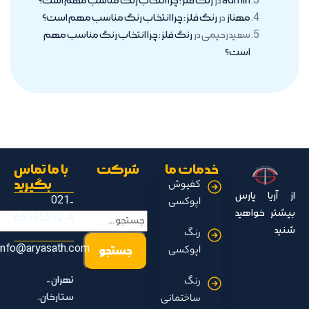
admin
در
رنگ فلز : چرا انتخاب رنگ مناسب مهم است؟
مهناز
در
رنگ فلز : چرا انتخاب رنگ مناسب مهم است؟
سعید رحیمی
در
رنگ فلز : چرا انتخاب رنگ مناسب مهم
است؟
خدمات ما
شرکت
با ما تماس
جستجو
بگیرید
کفپوش
از آریا پارس
مطالب
021-
اپوکسی
بیشتر خواهید
66555592-4
شنید
رنگ
info@aryasath.com
اپوکسی
تهران -
رنگ
ستارخان،
ساختمانی