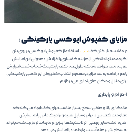
مزایای کفپوش اپوکسی پارکینگی:
در مقایسه با ریختن کف
بتنی
, استفاده از کفپوش اپوکسی بر روی بتن
اگرچه میتواند اندکی از هزینه کفساری را افزایش دهد ولی این افزایش
هزینه منجر خواهد شد که طول عمر کف پارکینگ شما به شدت افزایش
یابد و در ادامه به سه مزایای مهم در انتخاب کفپوش اپوکسی پارکینگی
برای منازل و مکان های تجاری می پردازیم.
۱-دوام و پایداری
ماندگاری بالا و صافی سطح بسیار مناسب برای کف ایجاد می کند که
مقاومت کف بتن در برابر وسایل نقلیه و ترافیک عابر پیاده, سایش
,ضربه,لکه های روغنی,اثر لاستیکها,بنزین و مایعات ترمز و… که میتواند
به سطح بتن برهنه آسیب وارد نماید را افزایش می دهد.