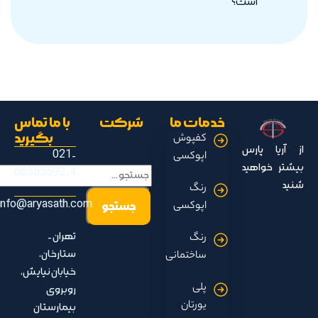
است؟
خدمات ما
شرکت
با ما تماس
جستجو
بگیرید
کفپوش
از آریا پارس
مطالب
021-
اپوکسی
بیشتر خواهید
66555592-4
شنید
رنگ
info@aryasath.com
اپوکسی
تهران -
رنگ
ستارخان،
ساختمانی
خیابان نیایش،
پلی
روبروی
یورتان
بیمارستان