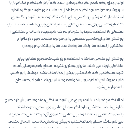
اولین چیزی که باید در نظر بگیرید این است که آیا پارکینگ در فضای باز یا
سرپوشیده خواهد بود. اگر محیط داخل خانه است و رطوبت و گرما ندارد,
استفاده از کفپوش اپوکسی برای پارکینگ توصیه میشود. رنگ های
کف اپوکسی برای ساختمان های بسته با دمای پایین مناسب است . نباید
درفضای باز استفاده شود زیرا گرما و نور خورشید وجود دارد. انواع مختلفی از
پوشش های اپوکسی تخصصی برای هر نوع صنعت وجود دارد. انواع
مختلفی از نسخه ها , رنگ ها و ضخامت ها برای انتخاب وجود دارد
پوشش اپوکسی هنگام استفاده در پارکینگ خودرو فضای زیبای
متفاوتی ایجاد می کند.اما برای بهترین نتیجه , سطح باید به درستی آماده
شود. هنگامی که کف بتنی بیش از حد ناصاف باشد , پوشش اپوکسی
قادر به پوشاندن تمام عیوب نخواهد بود,بنابراین باعث ایجاد یک سطح
ناهموار می شود.
اما اینکه چقدر راحت لایه برداری می شود بستگی به نحوه نصب آن دارد. هیچ
تفاوتی با نصب کاشی ندارد. اگر سوراخ هایی روی سطح وجود داشته
باشد,ترک هایی از تمام اتومبیل هایی که روی آن حرکت می کنند, ایجاد
می شود. اگر سطح را صاف نکنید و پیش پوشش مناسب را اعمال نکنید,