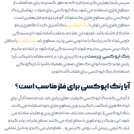
سپس شما بهترین گزینه را دارید که به طور گسترده برای محافظت از
سطوح فلزی استفاده می شود، رنگ اپوکسی برای فلزات. پوشش رنگ
اپوکسی برای سطوح فلزی مانند فولاد، آلومینیوم و فلز بهترین است.
سطوح فلزی را می توان با
رنگ اپوکسی
رنگ آمیزی کرد تا ظاهری زیبا و
ماندگار داشته باشد. با وجود این، فلز باید به دقت آماده شود تا چسبندگی
خوبی ایجاد کند زیرا رنگ را به خوبی نمی پذیرد. سطوح باید
سندبلاست
یا حداقل
با یک برس سیمی ساییده شوند تا چسبندگی ایجاد شود.در ابتدا باید بدانیم
رنگ اپوکسی چیست
و چه کاربردی دارد. در ادامه مقاله با شرکت آریا
پارس تولید کننده انواع رنگ های صنعتی همراه باشید تا با چگونگی
استفاده از رنگ اپوکسی برای فلزات آشنا شوید.
آیا رنگ اپوکسی برای فلز مناسب است؟
از آنجایی که رنگ اپوکسی کیفیت های زیادی دارد، مردم عمدتاً از آن برای
ایجاد ظاهری شگفت انگیز بر روی سطوح فلزی خود استفاده می کنند.
رنگ اپوکسی از دو قسمت مختلف به نام های رزین و هاردنر ساخته می
شود. این دو یک پیوند قوی با سطح ایجاد می کنند. سطح فلز را در برابر گرد و
غبار، کثیفی، ریزش، آب، روغن، گریس و … مقاوم تر می کند و به دلیل تمامی