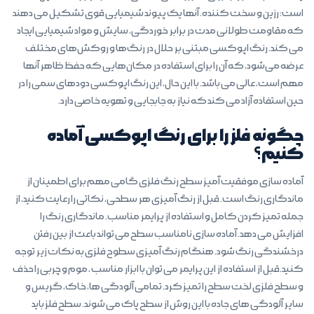
است: رزین و سخت کننده. آنها یک پیوند شیمیایی قوی تشکیل می دهند
که مقاومت طولانی مدت در برابر خوردگی، سایش و مواد شیمیایی ایجاد
می کند. رنگ اپوکسی مبتنی بر حلال در رنگ‌ها و روکش‌های مختلف
عرضه می‌شود، که آن را برای استفاده در مکان‌هایی که حفظ ظاهر آنها
مهم است، عالی می باشد. با این حال، این رنگ اپوکسی دودهای سمی را در
حین استفاده آزاد می کند که نیاز به جابجایی و تهویه خاصی دارد.
چگونه فلز را برای رنگ اپوکسی آماده
کنیم؟
آماده سازی موفقیت آمیز سطح رنگ فلزی گامی مهم برای اطمینان از
ماندگاری رنگ است. قبل از رنگ آمیزی هر سطحی، نکاتی را رعایت کنید، از
جمله تمیز کردن کامل و استفاده از پرایمر مناسب. ماندگاری رنگ را
افزایش می دهد. آماده سازی نامناسب سطح می تواند باعث از بین رفتن
درخشندگی رنگ شود. هنگام رنگ آمیزی سطوح فلزی به نکات زیر توجه
کنید.قبل از استفاده از این پرایمر می توان با ابزار مناسب ، موم و چربی را حذف
و سطح فلزی لخت سطح را تمیز کرد. تمامی آلودگی ها، خاک، گریس و
سایر آلودگی های جاده با این روش از سطح پاک می شوند. سطح فلز باید