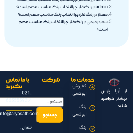
admin
در
رنگ فلز : چرا انتخاب رنگ مناسب مهم است؟
مهناز
در
رنگ فلز : چرا انتخاب رنگ مناسب مهم است؟
سعید رحیمی
در
رنگ فلز : چرا انتخاب رنگ مناسب مهم
است؟
خدمات ما
شرکت
با ما تماس
جستجو
بگیرید
کفپوش
از آریا پارس
مطالب
021-
اپوکسی
بیشتر خواهید
66555592-4
شنید
رنگ
info@aryasath.com
اپوکسی
تهران -
رنگ