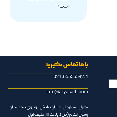
است؟
با ما تماس بگیرید
021-66555592-4
info@aryasath.com
تهران - ستارخان، خیابان نیایش، روبروی بیمارستان
رسول اکرم (ص)، پلاک ۱۱۱، طبقه اول