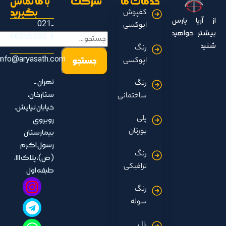
خدمات ما
شرکت
با ما تماس
جستجو
بگیرید
کفپوش
از آریا پارس
مطالب
021-
اپوکسی
بیشتر خواهید
66555592-4
شنید
رنگ
info@aryasath.com
اپوکسی
تهران -
رنگ
ستارخان،
ساختمانی
خیابان نیایش،
پلی
روبروی
یورتان
بیمارستان
رسول اکرم
رنگ
(ص)، پلاک ۱۱۱،
ترافیکی
طبقه اول
رنگ
سوله
رال