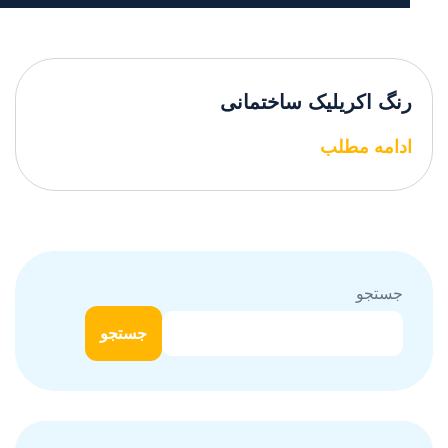
ریلیک ساختمانی
مطلب
جستجو