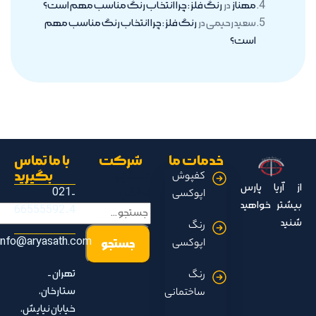
مهناز
در
رنگ فلز : چرا انتخاب رنگ مناسب مهم است؟
سعید رحیمی
در
رنگ فلز : چرا انتخاب رنگ مناسب مهم
است؟
خدمات ما
شرکت
با ما تماس
جستجو
بگیرید
کفپوش
از آریا پارس
مطالب
021-
اپوکسی
بیشتر خواهید
66555592-4
شنید
رنگ
info@aryasath.com
اپوکسی
تهران -
رنگ
ستارخان،
ساختمانی
خیابان نیایش،