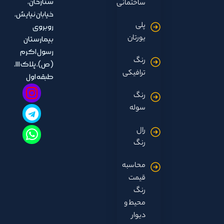
ستارخان،
ساختمانی
خیابان نیایش،
پلی
روبروی
یورتان
بیمارستان
رسول اکرم
رنگ
(ص)، پلاک ۱۱۱،
ترافیکی
طبقه اول
رنگ
سوله
رال
رنگ
محاسبه
قیمت
رنگ
محیط و
دیوار