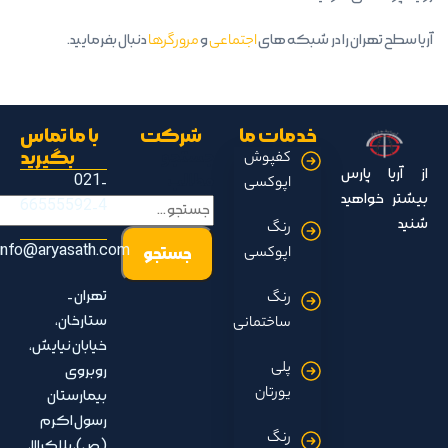
آریا سطح تهران را در شبکه های
اجتماعی
و
مرورگرها
دنبال بفرمایید.
خدمات ما
شرکت
با ما تماس
جستجو
بگیرید
کفپوش
از آریا پارس
مطالب
021-
اپوکسی
بیشتر خواهید
66555592-4
شنید
رنگ
info@aryasath.com
اپوکسی
تهران -
رنگ
ستارخان،
ساختمانی
خیابان نیایش،
پلی
روبروی
یورتان
بیمارستان
رسول اکرم
رنگ
(ص)، پلاک ۱۱۱،