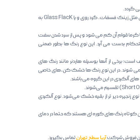
پودرها جز مهم دیگر رنگ ها هستند. فام رنگ بوسیله پیگمنت تعیین میشود و یا بعنوان پرکننده و یا افزودنی ضدخوردگی مثل زینک فسفات، گرد روی و یا Glass FlacK به
با گرما قوام آن کم می شود و پس از سرد شدن سفت
 استحکام بدست می آید. این نوع رنگ ها بطور ضمنی
ت؛ برخی از آنها بوسیله هاردنر مانند رنگ های
ک می شوند. در این نوع رنگ ها خشک کن-های خاصی
ی آلکیدی در این گروه می‌باشند.
وع زنجیره دیر تر از بقیه خشک می‌شود. نوع آلکیدی
ن کوتاه رنگ های کوره ای هستند که حتما در دمای
اسان فروش شرکت
آریا سطح تهران
تماس بگیرید.