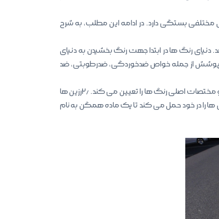
 مختلفی بستگی دارد. در ادامه این مطلب، به شرح
. دنیای رنگ ها در ابتدا جهت رنگ بخشیدن به دنیای
ین پوشش از جمله خواص ضدخوردگی، ضدرطوبتی، ضد
رکن اصلی و پایه اولیه رنگ ها رزین ها هستند. ۱٫رزین ها در انواع مختلف تولید می گردد و هر کدام با خواص گوناگون جنس و مختصات اصلی رنگ ها را تعیین می کند. ۲٫رزین ها
ی ها را در خود حمل می کند تا یک ماده همگن به نام