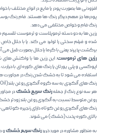
افزودنی ها بصورت پودر یا مایع در انواع مختلف با خواصی همچون ضد خش و ضد UV و م
رنگ فام و خواص مختلفی می دهد.
رزین ها به دو دسته ترموپلاست و ترموست تقسیم می
شده و فیلم سختی را تولید می کند. یا با حلال خاص
برگشت پذیرند یعنی با گرما یا حلال بصورت قبل می آین
رزین های ترموست
: این رزین ها با واکنش های
اپوکسی و پلی یورتان یا رنگ های کوره ای با حرا
استفاده می شود تا به خشک شدن رنگ در مجاورت هوا
رنگ های آلکیدی به سه گروه آلکیدی روغن بلند(Long Oil)، آلکیدی روغن متوسط (Medium Oil) و آلکیدی روغن کوتاه (Short Oil) تقسیم می‌شوند.
رنگ سریع خشک
هر سه نوع رنگ از جمله
در مجاور
روغن متوسط نسبت به آلکیدی روغن بلند زودتر خش
رنگ های آلکیدی روغن کوتاه دارای زنجیره کوتاهی 
بالای کوره پخت (خشک) می شوند.
رنگ سریع خشک
به منظور مشاوره در مورد خرید
و د