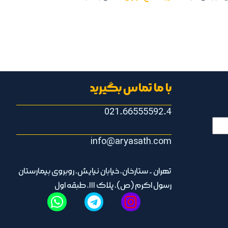
با ما تماس بگیرید
021-66555592-4
info@aryasath.com
تهران - ستارخان، خیابان نیایش، روبروی بیمارستان
رسول اکرم (ص)، پلاک ۱۱۱، طبقه اول